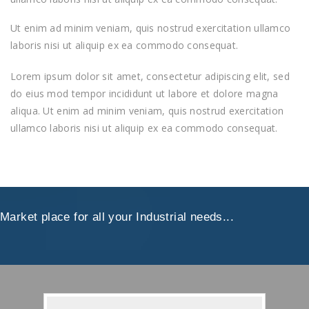
Ut enim ad minim veniam, quis nostrud exercitation ullamco
laboris nisi ut aliquip ex ea commodo consequat.
Lorem ipsum dolor sit amet, consectetur adipiscing elit, sed
do eius mod tempor incididunt ut labore et dolore magna
aliqua. Ut enim ad minim veniam, quis nostrud exercitation
ullamco laboris nisi ut aliquip ex ea commodo consequat.
Market place for all your Industrial needs...