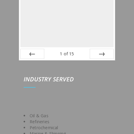
1
of
15
Prev
Next
IND
USTRY SERVED
Oil & Gas
Refineries
Petrochemical
Marine & Shipping