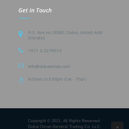
Get In Touch
P.O. Box no 28280, Dubai, United Arab
Emirates
+971 4 2278910
info@dubaioman.com
8.00am to 6.00pm (Sat - Thur)
Copyright © 2021. All Rights Reserved.
Dubai Oman General Trading Co. LLC.